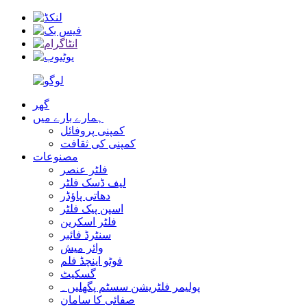
گھر
ہمارے بارے میں
کمپنی پروفائل
کمپنی کی ثقافت
مصنوعات
فلٹر عنصر
لیف ڈسک فلٹر
دھاتی پاؤڈر
اسپن پیک فلٹر
فلٹر اسکرین
سنٹرڈ فائبر
وائر میش
فوٹو اینچڈ فلم
گسکیٹ
پولیمر فلٹریشن سسٹم پگھلیں۔
صفائی کا سامان