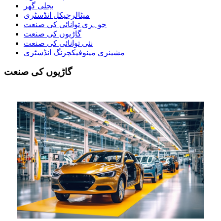
بجلی گھر
میٹالرجیکل انڈسٹری
جوہری توانائی کی صنعت
گاڑیوں کی صنعت
نئی توانائی کی صنعت
مشینری مینوفیکچرنگ انڈسٹری
گاڑیوں کی صنعت