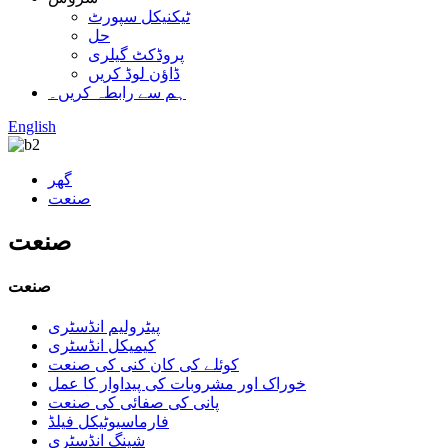
ٹیکنیکل سپورٹ
حل
پروڈکٹ گیلری
ڈاؤن لوڈ کریں
ہم سے رابطہ کریں۔
English
گھر
صنعت
صنعت
صنعت
پیٹرولیم انڈسٹری
کیمیکل انڈسٹری
کوئلے کی کان کنی کی صنعت
خوراک اور مشروبات کی پیداوار کا عمل
پانی کی صفائی کی صنعت
فارماسیوٹیکل فیلڈ
شپنگ انڈسٹری