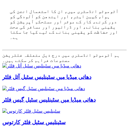
آٹوموٹو انڈسٹری میں، ان کا استعمال انجن کی
ہوا، کیبن ایئر، اور ایندھن کو آلودگی کو
دور کرنے، کار کے موثر اور مستحکم آپریشن کو
یقینی بنانے، اور ڈرائیور اور مسافر کی صحت
اور حفاظت کو یقینی بنانے کے لیے کیا جا سکتا
ہے۔
ہم آٹوموٹو انڈسٹری میں درج ذیل متعلقہ فلٹریشن
مصنوعات فراہم کر سکتے ہیں۔
دھاتی میڈیا میں سٹینلیس سٹیل آئل فلٹر
دھاتی میڈیا میں سٹینلیس سٹیل گیس فلٹر
سٹینلیس سٹیل فلٹر کارتوس