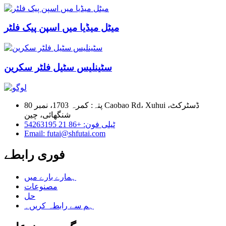
میٹل میڈیا میں اسپن پیک فلٹر
سٹینلیس سٹیل فلٹر سکرین
پتہ: کمرہ 1703، نمبر 80 Caobao Rd، Xuhui ڈسٹرکٹ،
شنگھائی، چین
ٹیلی فون: +86 21 54263195
Email: futai@shfutai.com
فوری رابطے
ہمارے بارے میں
مصنوعات
حل
ہم سے رابطہ کریں۔