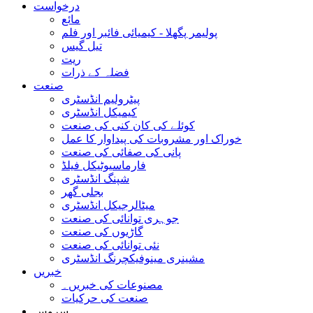
درخواست
مائع
پولیمر پگھلا - کیمیائی فائبر اور فلم
تیل گیس
ریت
فضلہ کے ذرات
صنعت
پیٹرولیم انڈسٹری
کیمیکل انڈسٹری
کوئلے کی کان کنی کی صنعت
خوراک اور مشروبات کی پیداوار کا عمل
پانی کی صفائی کی صنعت
فارماسیوٹیکل فیلڈ
شپنگ انڈسٹری
بجلی گھر
میٹالرجیکل انڈسٹری
جوہری توانائی کی صنعت
گاڑیوں کی صنعت
نئی توانائی کی صنعت
مشینری مینوفیکچرنگ انڈسٹری
خبریں
مصنوعات کی خبریں۔
صنعت کی حرکیات
سروس