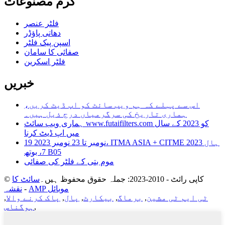
گرم مصنوعات
فلٹر عنصر
دھاتی پاؤڈر
اسپن پیک فلٹر
صفائی کا سامان
فلٹر اسکرین
خبریں
اس سے پہلے کہ ہم ویب سائٹ کو اپ ڈیٹ کریں،
ہماری تاریخ کی سرگرمیاں درج ذیل ہیں۔
ہماری ویب سائٹ www.futaifilters.com کو 2023 کے سال
میں اپ ڈیٹ کرنا
19 نومبر تا 23 نومبر 2023، ITMA ASIA + CITME 2023 ہال
7، بوتھ B05
موم بتی کے فلٹر کی صفائی
© کاپی رائٹ - 2010-2023: جملہ حقوق محفوظ ہیں۔
سائٹ کا
AMP موبائل
-
نقشہ
ٹی ایم ٹی مشین
,
برماگ
,
بیکارٹ
,
پال
,
پاک کرنے والا
,
,
ہوگناس