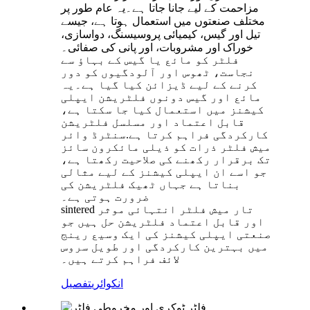
مزاحمت کے لیے جانا جاتا ہے۔یہ عام طور پر
مختلف صنعتوں میں استعمال ہوتا ہے، جیسے
تیل اور گیس، کیمیائی پروسیسنگ، دواسازی،
خوراک اور مشروبات، اور پانی کی صفائی۔
فلٹر کو مائع یا گیس کے بہاؤ سے
نجاست، ٹھوس اور آلودگیوں کو دور
کرنے کے لیے ڈیزائن کیا گیا ہے۔یہ
مائع اور گیس دونوں فلٹریشن ایپلی
کیشنز میں استعمال کیا جا سکتا ہے،
قابل اعتماد اور مسلسل فلٹریشن
کارکردگی فراہم کرتا ہے.سنٹرڈ وائر
میش فلٹر ذرات کو ذیلی مائکرون سائز
تک برقرار رکھنے کی صلاحیت رکھتا ہے،
جو اسے ان ایپلی کیشنز کے لیے مثالی
بناتا ہے جہاں ٹھیک فلٹریشن کی
ضرورت ہوتی ہے۔
sintered تار میش فلٹر انتہائی موثر
اور قابل اعتماد فلٹریشن حل ہیں جو
صنعتی ایپلی کیشنز کی ایک وسیع رینج
میں بہترین کارکردگی اور طویل سروس
لائف فراہم کرتے ہیں۔
انکوائری
تفصیل