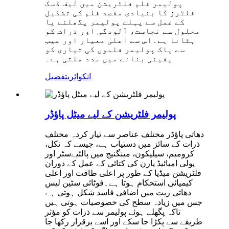
پولیمر فلم فلٹریشن میں لیف ڈسک
فلٹرز کا بنیادی مقصد فلم کی تشکیل
کے عمل سے پہلے پولیمر پگھلنے یا
محلول سے نجاست، آلودگی اور ذرات کو
ہٹانا ہے۔اس سے اعلیٰ معیار اور عیب
سے پاک پولیمر فلموں کی تیاری کو
یقینی بنانے میں مدد ملتی ہے۔
انکوائری
تفصیل
پولیمر فلٹریشن کے لیے میٹل پاؤڈر
دھاتی پاؤڈر مختلف عناصر سے تیار کردہ مختلف
ذرات کے سائز میں دستیاب ہے، جیسے کہ نکل،
کرومیم، سیلیکون، مینگنیج میں پالئیےسٹر اور
پولی امیائیڈ یارن کی کتائی کے عمل کے دوران
فلٹریشن میڈیا کے طور پر اعلی طاقت اور اعلی
کیمیائی استحکام ہوتا ہے۔فوٹائی سٹین لیس
دھاتی ریت میں اضافی فاسد شکل ہوتی ہے
جس میں زیادہ سطح کی خصوصیات ہوتی ہیں
تاکہ پگھلے ہوئے پولیمر سے ذرات کو مؤثر
طریقے سے پکڑا جا سکے اور اسے برقرار رکھا جا