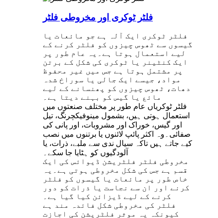
فلٹر ٹوکری اور مخروطی فلٹر
فلٹر ٹوکری ایک آلہ ہے جو مائعات یا
گیسوں سے ٹھوس چیزوں کو فلٹر کرنے کے
لیے استعمال ہوتا ہے۔یہ عام طور پر
ایک کنٹینر یا ٹوکری کی شکل کے برتن
پر مشتمل ہوتا ہے جس میں غیر محفوظ
مواد، جیسے ایک جالی یا سوراخ شدہ
دھات، ٹھوس چیزوں کو پھنسانے کے لیے
مائع یا گیس کو بہنے دیتا ہے۔
فلٹر ٹوکریاں عام طور پر مختلف صنعتوں میں
استعمال ہوتی ہیں، بشمول مینوفیکچرنگ، تیل
اور گیس، خوراک اور مشروبات، اور پانی کی
صفائی۔وہ اکثر پائپ لائنوں یا برتنوں میں نصب
کیے جاتے ہیں تاکہ سیال ندی سے ملبے، ذرات، یا
آلودگیوں کو ہٹایا جا سکے۔
مخروطی فلٹر فلٹریشن ڈیوائس کی ایک
قسم ہے جس کی شکل مخروطی ہوتی ہے۔یہ
خاص طور پر مائعات یا گیسوں کو فلٹر
کرنے اور ان سے نجاست یا ذرات کو دور
کرنے کے لیے ڈیزائن کیا گیا ہے۔
فلٹر کی مخروطی شکل فائدہ مند ہے
کیونکہ یہ موثر فلٹریشن کی اجازت