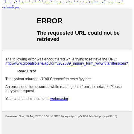
ٹی ایم ٹی مشین
,
بیکارٹ
,
برماگ
,
پاک کرنے والا
,
پال
,
,
ہوگناس