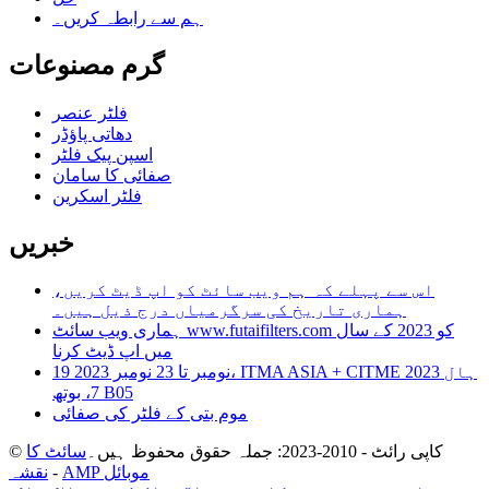
ہم سے رابطہ کریں۔
گرم مصنوعات
فلٹر عنصر
دھاتی پاؤڈر
اسپن پیک فلٹر
صفائی کا سامان
فلٹر اسکرین
خبریں
اس سے پہلے کہ ہم ویب سائٹ کو اپ ڈیٹ کریں،
ہماری تاریخ کی سرگرمیاں درج ذیل ہیں۔
ہماری ویب سائٹ www.futaifilters.com کو 2023 کے سال
میں اپ ڈیٹ کرنا
19 نومبر تا 23 نومبر 2023، ITMA ASIA + CITME 2023 ہال
7، بوتھ B05
موم بتی کے فلٹر کی صفائی
© کاپی رائٹ - 2010-2023: جملہ حقوق محفوظ ہیں۔
سائٹ کا
AMP موبائل
-
نقشہ