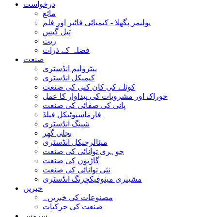
درخواست
مائع
پولیمر پگھلا - کیمیائی فائبر اور فلم
تیل گیس
ریت
فضلہ کے ذرات
صنعت
پیٹرولیم انڈسٹری
کیمیکل انڈسٹری
کوئلے کی کان کنی کی صنعت
خوراک اور مشروبات کی پیداوار کا عمل
پانی کی صفائی کی صنعت
فارماسیوٹیکل فیلڈ
شپنگ انڈسٹری
بجلی گھر
میٹالرجیکل انڈسٹری
جوہری توانائی کی صنعت
گاڑیوں کی صنعت
نئی توانائی کی صنعت
مشینری مینوفیکچرنگ انڈسٹری
خبریں
مصنوعات کی خبریں۔
صنعت کی حرکیات
سروس