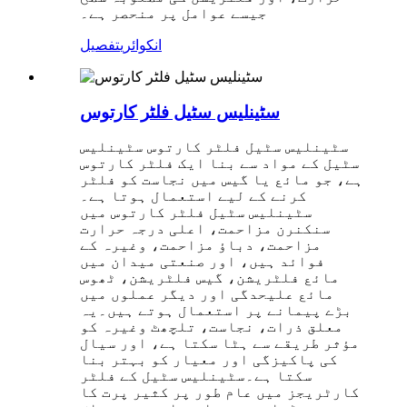
جیسے عوامل پر منحصر ہے۔
انکوائری
تفصیل
سٹینلیس سٹیل فلٹر کارتوس
سٹینلیس سٹیل فلٹر کارتوس سٹینلیس
سٹیل کے مواد سے بنا ایک فلٹر کارتوس
ہے، جو مائع یا گیس میں نجاست کو فلٹر
کرنے کے لیے استعمال ہوتا ہے۔
سٹینلیس سٹیل فلٹر کارتوس میں
سنکنرن مزاحمت، اعلی درجہ حرارت
مزاحمت، دباؤ مزاحمت، وغیرہ کے
فوائد ہیں، اور صنعتی میدان میں
مائع فلٹریشن، گیس فلٹریشن، ٹھوس
مائع علیحدگی اور دیگر عملوں میں
بڑے پیمانے پر استعمال ہوتے ہیں۔یہ
معلق ذرات، نجاست، تلچھٹ وغیرہ کو
مؤثر طریقے سے ہٹا سکتا ہے، اور سیال
کی پاکیزگی اور معیار کو بہتر بنا
سکتا ہے۔سٹینلیس سٹیل کے فلٹر
کارٹریجز میں عام طور پر کثیر پرت کا