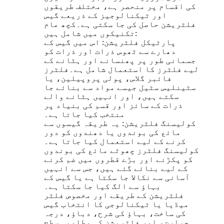
کی اقسام پر منحصر ہے، مختلف طریقوں
اور ٹیکنالوجیز کے ذریعے گیس
فلٹریشن حاصل کی جا سکتی ہے۔کچھ عام
تکنیکوں میں شامل ہیں:
پارٹیکل فلٹریشن: اس میں گیس کے
دھارے سے ٹھوس ذرات اور ذرات کو
جسمانی طور پر پھنسانے اور ہٹانے کے
لیے فلٹرز کا استعمال شامل ہے۔فلٹرز
فائبر گلاس، پولی پروپیلین، یا
سٹینلیس سٹیل جیسے مواد سے بنائے جا
سکتے ہیں، اور انہیں ہٹانے والے
ذرات کے سائز اور قسم کی بنیاد پر
منتخب کیا جاتا ہے۔
کولیسنگ فلٹریشن: یہ طریقہ گیسوں سے
مائع کی بوندوں یا دھندوں کو دور
کرنے کے لیے استعمال کیا جاتا ہے۔
کولیسنگ فلٹرز چھوٹے مائع کی بوندوں
کو پکڑنے اور بڑے قطروں میں ضم کرنے
کے لیے بنائے گئے ہیں، جس سے انہیں
آسانی سے نکالا جا سکتا ہے یا گیس کے
بہاؤ سے الگ کیا جا سکتا ہے۔
فلٹریشن کے طریقے اور مخصوص فلٹر
میڈیا یا ٹیکنالوجی کا انتخاب گیس
کی ساخت، بہاؤ کی شرح، دباؤ، درجہ
حرارت، اور فلٹریشن کی مطلوبہ سطح