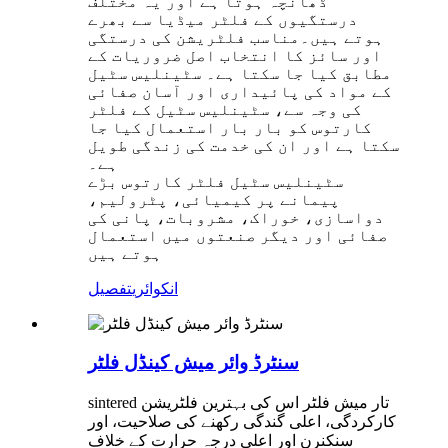
ڈھانچہ ہوتا ہے اور یہ مختلف
درستگیوں کے فلٹر میڈیا سے بھرے
ہوتے ہیں۔مناسب فلٹریشن کی درستگی
اور سائز کا انتخاب اصل ضروریات کے
مطابق کیا جا سکتا ہے۔ سٹینلیس سٹیل
کے مواد کی پائیداری اور آسان صفائی
کی وجہ سے، سٹینلیس سٹیل کے فلٹر
کارتوس کو بار بار استعمال کیا جا
سکتا ہے اور ان کی خدمت کی زندگی طویل
ہے۔
سٹینلیس سٹیل فلٹر کارتوس بڑے
پیمانے پر کیمیائی، پٹرولیم،
دواسازی، خوراک، مشروبات، پانی کی
صفائی اور دیگر صنعتوں میں استعمال
ہوتے ہیں
انکوائری
تفصیل
سنٹرڈ وائر میش کینڈل فلٹر
sintered تار میش فلٹر اس کی بہترین فلٹریشن
کارکردگی، اعلی گندگی رکھنے کی صلاحیت، اور
سنکنرن اور اعلی درجہ حرارت کے خلاف