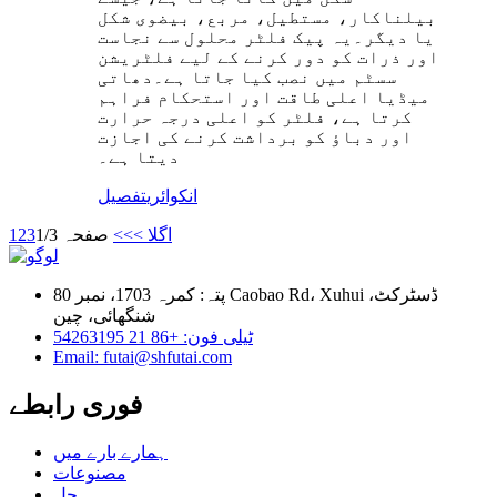
بیلناکار، مستطیل، مربع، بیضوی شکل
یا دیگر۔یہ پیک فلٹر محلول سے نجاست
اور ذرات کو دور کرنے کے لیے فلٹریشن
سسٹم میں نصب کیا جاتا ہے۔دھاتی
میڈیا اعلی طاقت اور استحکام فراہم
کرتا ہے، فلٹر کو اعلی درجہ حرارت
اور دباؤ کو برداشت کرنے کی اجازت
دیتا ہے۔
انکوائری
تفصیل
اگلا >
>>
صفحہ 1/3
3
2
1
پتہ: کمرہ 1703، نمبر 80 Caobao Rd، Xuhui ڈسٹرکٹ،
شنگھائی، چین
ٹیلی فون: +86 21 54263195
Email: futai@shfutai.com
فوری رابطے
ہمارے بارے میں
مصنوعات
حل