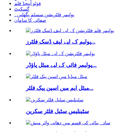
فوٹو اینچڈ فلم
گسکیٹ
پولیمر فلٹریشن سسٹم پگھلیں۔
صفائی کا سامان
پولیم کے لیے لیف ڈسک فلٹرز...
پولیمر فائی کے لیے میٹل پاؤڈر...
میٹل ایم میں اسپن پیک فلٹر...
سٹینلیس سٹیل فلٹر سکرین