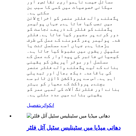
مسائل جیسے ناہمواری، نقائص، اور
میکانی خصوصیات میں کمی کا سبب بن
سکتی ہے۔
پگھلنے والے فلٹر عنصر کو اخراج لائن
میں نصب کیا جاتا ہے، جہاں پولیمر
پگھلنے کو فلٹر کے ذریعے نجاست کو
دور کرنے پر مجبور کیا جاتا ہے۔فلٹر
شدہ پولیمر پھر گھومنے کے عمل کی طرف
بڑھتا ہے، جہاں اسے مسلسل تنت یا
سٹیپل ریشوں میں مضبوط کیا جاتا ہے۔
کیمیائی فائبر کی پیداوار کے عمل کے
مسلسل اور موثر آپریشن کو یقینی
بنانے کے لیے پگھلنے والے فلٹر عنصر
کی باقاعدہ دیکھ بھال اور تبدیلی
اہم ہے۔اس سے پروڈکشن ڈاؤن ٹائم سے
بچنے، پروڈکٹ کے معیار کو بہتر
بنانے اور فلٹرنگ آلات کی لمبی عمر کو
یقینی بنانے میں مدد ملتی ہے۔
انکوائری
تفصیل
دھاتی میڈیا میں سٹینلیس سٹیل آئل فلٹر