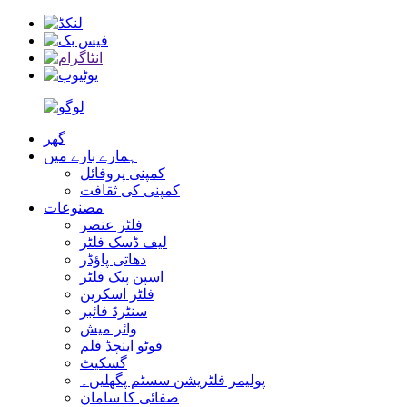
گھر
ہمارے بارے میں
کمپنی پروفائل
کمپنی کی ثقافت
مصنوعات
فلٹر عنصر
لیف ڈسک فلٹر
دھاتی پاؤڈر
اسپن پیک فلٹر
فلٹر اسکرین
سنٹرڈ فائبر
وائر میش
فوٹو اینچڈ فلم
گسکیٹ
پولیمر فلٹریشن سسٹم پگھلیں۔
صفائی کا سامان