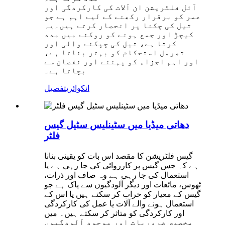
آئل فلٹریشن ان آلات کی کارکردگی اور
عمر کو برقرار رکھنے کے لیے اہم ہے جو
تیل کی چکنا پر انحصار کرتے ہیں۔یہ
کیچڑ اور جمع ہونے کو روکنے میں مدد
کرتا ہے، تیل کی چپکنے والی اور
تھرمل استحکام کو بہتر بناتا ہے،
اور اہم اجزاء کو پہننے اور نقصان سے
بچاتا ہے۔
انکوائری
تفصیل
دھاتی میڈیا میں سٹینلیس سٹیل گیس
فلٹر
گیس فلٹریشن کا مقصد اس بات کو یقینی بنانا
ہے کہ جس گیس پر کارروائی کی جا رہی ہے یا
استعمال کی جا رہی ہے وہ صاف اور ذرات،
ٹھوس، مائعات اور دیگر آلودگیوں سے پاک ہے جو
گیس کے معیار کو خراب کر سکتے ہیں یا اس کے
استعمال ہونے والے آلات یا عمل کی کارکردگی
اور کارکردگی کو متاثر کر سکتے ہیں۔ میں
مخصوص ضروریات اور موجود آلودگیوں