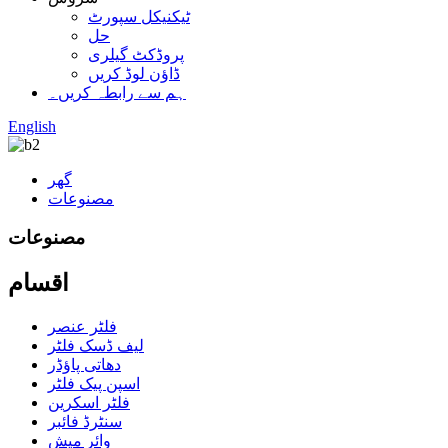
ٹیکنیکل سپورٹ
حل
پروڈکٹ گیلری
ڈاؤن لوڈ کریں
ہم سے رابطہ کریں۔
English
گھر
مصنوعات
مصنوعات
اقسام
فلٹر عنصر
لیف ڈسک فلٹر
دھاتی پاؤڈر
اسپن پیک فلٹر
فلٹر اسکرین
سنٹرڈ فائبر
وائر میش