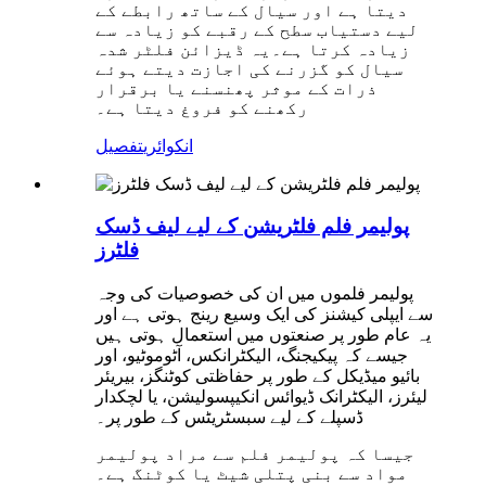
دیتا ہے اور سیال کے ساتھ رابطے کے
لیے دستیاب سطح کے رقبے کو زیادہ سے
زیادہ کرتا ہے۔یہ ڈیزائن فلٹر شدہ
سیال کو گزرنے کی اجازت دیتے ہوئے
ذرات کے موثر پھنسنے یا برقرار
رکھنے کو فروغ دیتا ہے۔
انکوائری
تفصیل
پولیمر فلم فلٹریشن کے لیے لیف ڈسک
فلٹرز
پولیمر فلموں میں ان کی خصوصیات کی وجہ
سے ایپلی کیشنز کی ایک وسیع رینج ہوتی ہے اور
یہ عام طور پر صنعتوں میں استعمال ہوتی ہیں
جیسے کہ پیکیجنگ، الیکٹرانکس، آٹوموٹیو، اور
بائیو میڈیکل کے طور پر حفاظتی کوٹنگز، بیریئر
لیئرز، الیکٹرانک ڈیوائس انکیپسولیشن، یا لچکدار
ڈسپلے کے لیے سبسٹریٹس کے طور پر۔
جیسا کہ پولیمر فلم سے مراد پولیمر
مواد سے بنی پتلی شیٹ یا کوٹنگ ہے۔