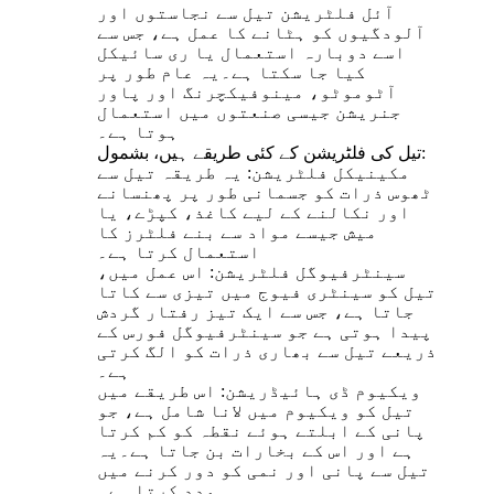
آئل فلٹریشن تیل سے نجاستوں اور
آلودگیوں کو ہٹانے کا عمل ہے، جس سے
اسے دوبارہ استعمال یا ری سائیکل
کیا جا سکتا ہے۔یہ عام طور پر
آٹوموٹو، مینوفیکچرنگ اور پاور
جنریشن جیسی صنعتوں میں استعمال
ہوتا ہے۔
تیل کی فلٹریشن کے کئی طریقے ہیں، بشمول:
مکینیکل فلٹریشن: یہ طریقہ تیل سے
ٹھوس ذرات کو جسمانی طور پر پھنسانے
اور نکالنے کے لیے کاغذ، کپڑے، یا
میش جیسے مواد سے بنے فلٹرز کا
استعمال کرتا ہے۔
سینٹرفیوگل فلٹریشن: اس عمل میں،
تیل کو سینٹری فیوج میں تیزی سے کاتا
جاتا ہے، جس سے ایک تیز رفتار گردش
پیدا ہوتی ہے جو سینٹرفیوگل فورس کے
ذریعے تیل سے بھاری ذرات کو الگ کرتی
ہے۔
ویکیوم ڈی ہائیڈریشن: اس طریقے میں
تیل کو ویکیوم میں لانا شامل ہے، جو
پانی کے ابلتے ہوئے نقطہ کو کم کرتا
ہے اور اس کے بخارات بن جاتا ہے۔یہ
تیل سے پانی اور نمی کو دور کرنے میں
مدد کرتا ہے۔