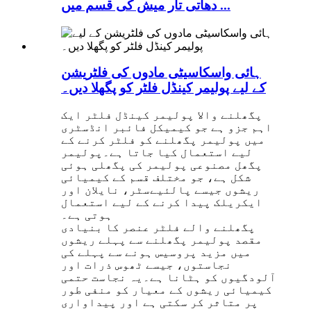
دھاتی تار میش کی قسم میں ...
ہائی واسکاسیٹی مادوں کی فلٹریشن
کے لیے پولیمر کینڈل فلٹر کو پگھلا دیں۔
پگھلنے والا پولیمر کینڈل فلٹر ایک
اہم جزو ہے جو کیمیکل فائبر انڈسٹری
میں پولیمر پگھلنے کو فلٹر کرنے کے
لیے استعمال کیا جاتا ہے۔پولیمر
پگھل مصنوعی پولیمر کی پگھلی ہوئی
شکل ہے، جو مختلف قسم کے کیمیائی
ریشوں جیسے پالئیےسٹر، نایلان اور
ایکریلک پیدا کرنے کے لیے استعمال
ہوتی ہے۔
پگھلنے والے فلٹر عنصر کا بنیادی
مقصد پولیمر پگھلنے سے پہلے ریشوں
میں مزید پروسیس ہونے سے پہلے کی
نجاستوں، جیسے ٹھوس ذرات اور
آلودگیوں کو ہٹانا ہے۔یہ نجاست حتمی
کیمیائی ریشوں کے معیار کو منفی طور
پر متاثر کر سکتی ہے اور پیداواری