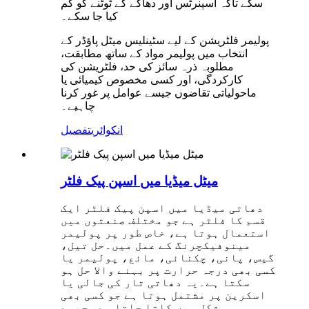
سکے تاکہ اسپنرٹس اور دھاگے کے ٹوٹنے کو کم
کیا جا سکے۔
پولیمر فلٹریشن کے لیے سٹینلیس میٹل پاؤڈر کے
انتخاب میں پولیمر مواد کے ساتھ مطابقت،
مطلوبہ ذرہ سائز کی حد، فلٹریشن کی
کارکردگی، اور کسی مخصوص کیمیائی یا
ماحولیاتی تقاضوں جیسے عوامل پر غور کرنا
چاہیے۔
انکوائری
تفصیل
میٹل میڈیا میں اسپن پیک فلٹر
دھاتی میڈیا میں اسپن پیک فلٹر ایک
قسم کا فلٹر ہے جو مختلف صنعتوں میں
استعمال ہوتا ہے، خاص طور پر پولیمر
مینوفیکچرنگ کے عمل میں۔حل تیل،
گیس، پانی، چکنائی، مائع، پولیمر یا
کسی بھی درجہ حرارت پر بہنے والا حل ہو
سکتا ہے۔یہ دھاتی تار کی جالی یا
اسکرین پر مشتمل ہوتا ہے جو کسی بھی
شکل میں کاتا جاتا ہے، جیسے